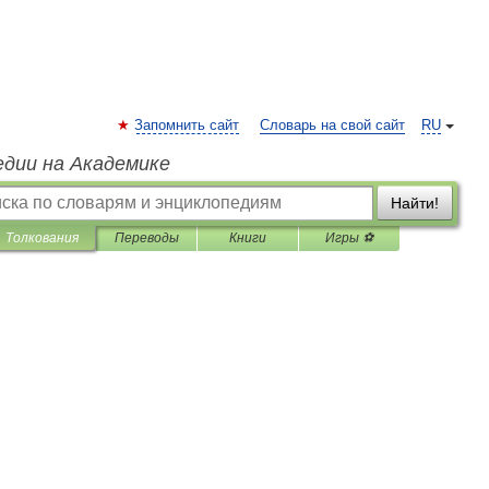
Запомнить сайт
Словарь на свой сайт
RU
едии на Академике
Найти!
Толкования
Переводы
Книги
Игры ⚽