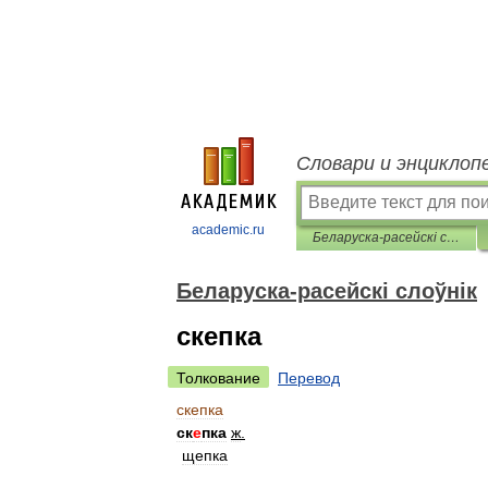
Словари и энциклоп
academic.ru
Беларуска-расейскі слоўнік
Беларуска-расейскі слоўнік
скепка
Толкование
Перевод
скепка
ск
е
пка
ж
.
щепка