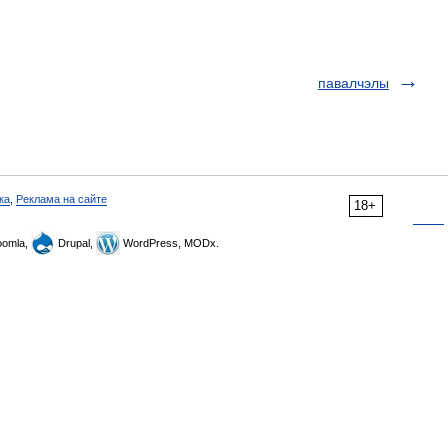
павалчэлы
ка
,
Реклама на сайте
18+
omla,
Drupal,
WordPress, MODx.