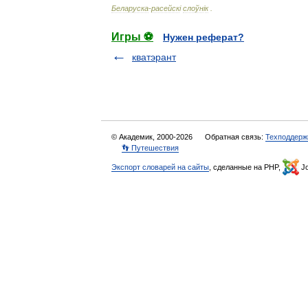
Беларуска
-
расейск
і
слоўн
і
к
.
Игры ⚽
Нужен реферат?
кватэрант
© Академик, 2000-2026
Обратная связь:
Техподдерж
👣 Путешествия
Экспорт словарей на сайты
, сделанные на PHP,
Jo